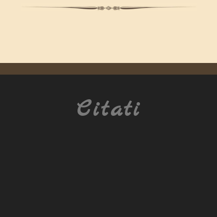
Citati