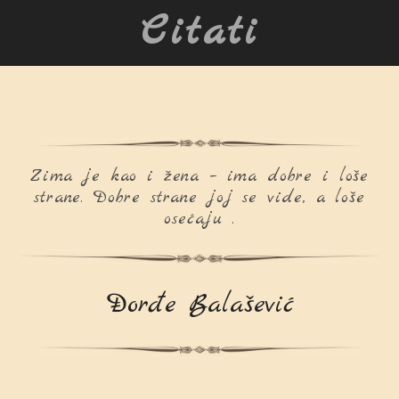
Citati
Zima je kao i žena – ima dobre i loše
strane. Dobre strane joj se vide, a loše
osećaju .
Đorđe Balašević