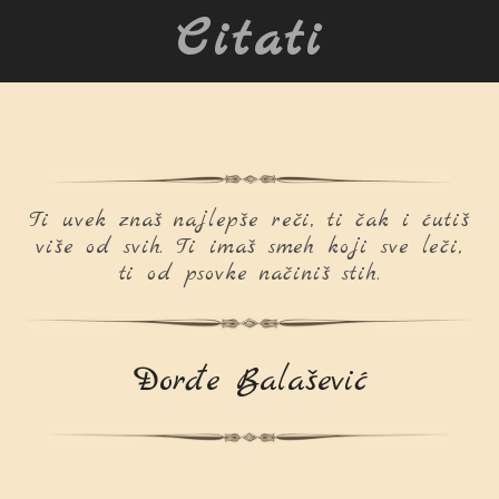
Citati
Ti uvek znaš najlepše reči, ti čak i ćutiš
više od svih. Ti imaš smeh koji sve leči,
ti od psovke načiniš stih.
Đorđe Balašević