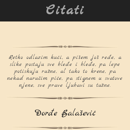
Citati
Retko odlazim kući, a pišem još ređe, a
slike postaju sve bleđe i bleđe, pa lepe
potiskuju ružne, al’ tako to krene, pa
nekad naručim piće, pa stignem u svatove
njene, sve prave ljubavi su tužne.
Đorđe Balašević