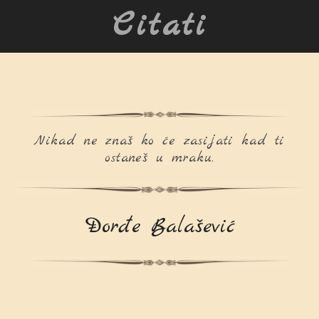
Citati
Nikad ne znaš ko će zasijati kad ti
ostaneš u mraku.
Đorđe Balašević