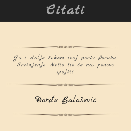
Citati
Ja i dalje čekam tvoj poziv. Poruku.
Izvinjenje. Nešto što će nas ponovo
spojiti.
Đorđe Balašević