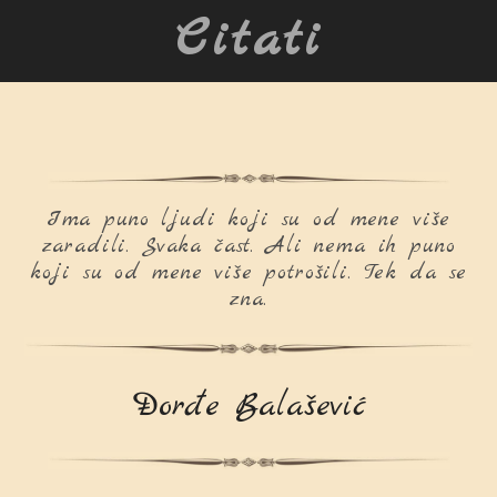
Citati
Ima puno ljudi koji su od mene više
zaradili. Svaka čast. Ali nema ih puno
koji su od mene više potrošili. Tek da se
zna.
Đorđe Balašević