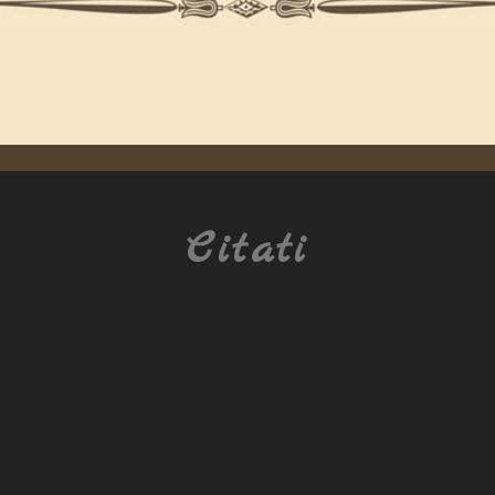
Citati