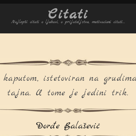
Citati
Najlepši citati o ljubavi, o prijateljstvu, motivacioni citati…
d kaputom, istetoviran na grudi
tajna. U tome je jedini trik.
Đorđe Balašević