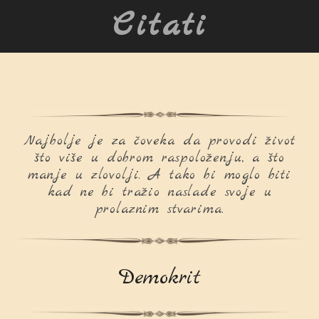
Citati
Najbolje je za čoveka da provodi život
što više u dobrom raspoloženju, a što
manje u zlovolji. A tako bi moglo biti
kad ne bi tražio naslade svoje u
prolaznim stvarima.
Demokrit