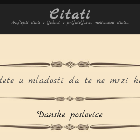
Citati
Najlepši citati o ljubavi, o prijateljstvu, motivacioni citati…
 dete u mladosti da te ne mrzi k
Danske poslovice