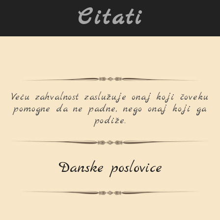
Citati
Veću zahvalnost zaslužuje onaj koji čoveku
pomogne da ne padne, nego onaj koji ga
podiže.
Danske poslovice