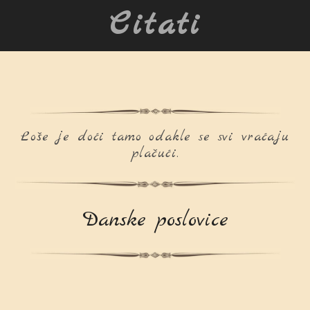
Citati
Loše je doći tamo odakle se svi vraćaju
plačući.
Danske poslovice