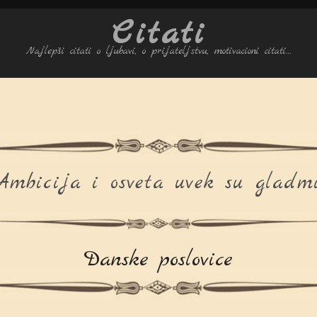
Citati
Najlepši citati o ljubavi, o prijateljstvu, motivacioni citati…
Ambicija i osveta uvek su gladmi
Danske poslovice