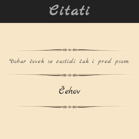
Citati
Dobar čovek se zastidi čak i pred psom.
Čehov