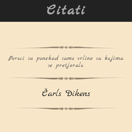
Citati
Poroci su ponekad samo vrline sa kojima
se pretjeralo.
Čarls Dikens