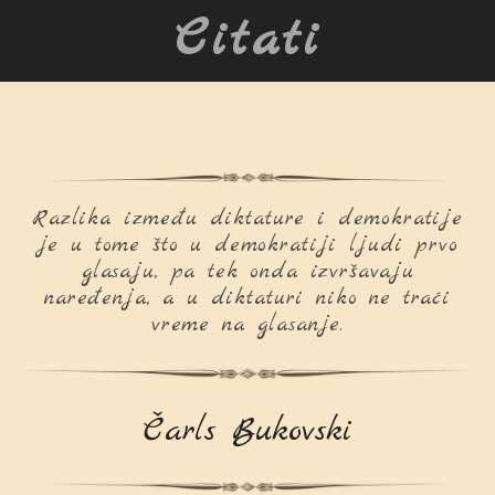
Citati
Razlika između diktature i demokratije
je u tome što u demokratiji ljudi prvo
glasaju, pa tek onda izvršavaju
naređenja, a u diktaturi niko ne traći
vreme na glasanje.
Čarls Bukovski