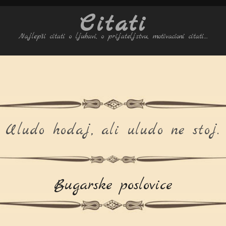
Citati
Najlepši citati o ljubavi, o prijateljstvu, motivacioni citati…
Uludo hodaj, ali uludo ne stoj.
Bugarske poslovice