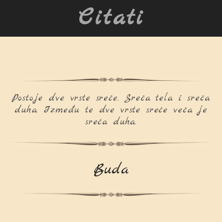
Citati
Postoje dve vrste sreće. Sreća tela i sreća
duha. Između te dve vrste sreće veća je
sreća duha.
Buda