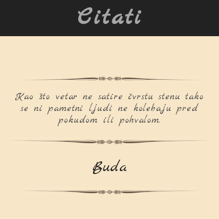
Citati
Kao što vetar ne satire čvrstu stenu tako
se ni pametni ljudi ne kolebaju pred
pokudom ili pohvalom.
Buda