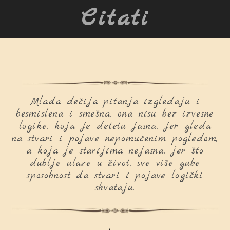
Citati
Mlada dečija pitanja izgledaju i
besmislena i smešna, ona nisu bez izvesne
logike, koja je detetu jasna, jer gleda
na stvari i pojave nepomućenim pogledom,
a koja je starijima nejasna, jer što
dublje ulaze u život, sve više gube
sposobnost da stvari i pojave logički
shvataju.