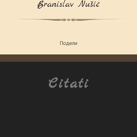
Branislav Nušić
Подели
Citati