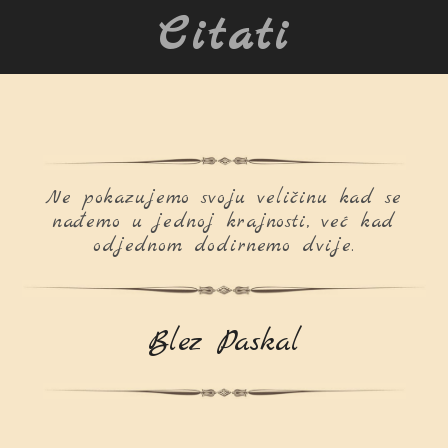
Citati
Ne pokazujemo svoju veličinu kad se
nađemo u jednoj krajnosti, već kad
odjednom dodirnemo dvije.
Blez Paskal