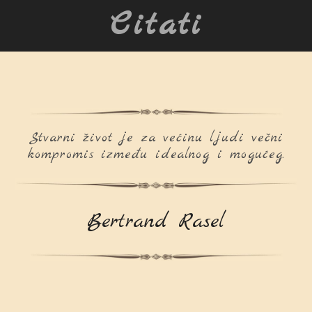
Citati
Stvarni život je za većinu ljudi večni
kompromis između idealnog i mogućeg.
Bertrand Rasel