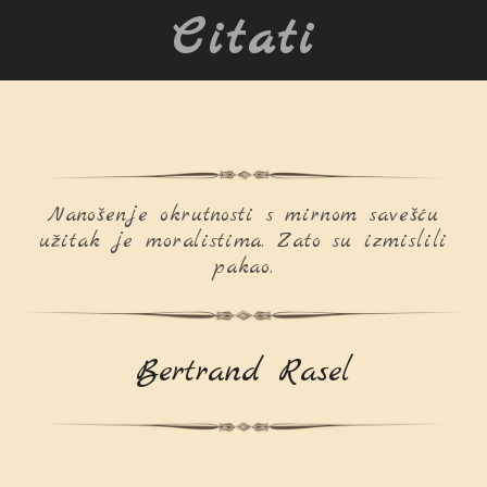
Citati
Nanošenje okrutnosti s mirnom savešću
užitak je moralistima. Zato su izmislili
pakao.
Bertrand Rasel