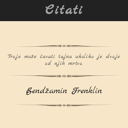
Citati
Troje može čuvati tajnu ukoliko je dvoje
od njih mrtvo.
Bendžamin Frenklin