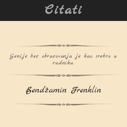
Citati
Genije bez obrazovanja je kao srebro u
rudniku.
Bendžamin Frenklin