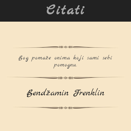
Citati
Bog pomaže onima koji sami sebi
pomognu.
Bendžamin Frenklin