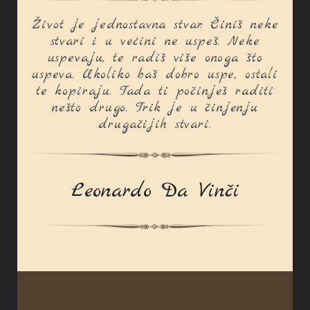
Život je jednostavna stvar. Činiš neke
stvari i u većini ne uspeš. Neke
uspevaju, te radiš više onoga što
uspeva. Ukoliko baš dobro uspe, ostali
te kopiraju. Tada ti počinješ raditi
nešto drugo. Trik je u činjenju
drugačijih stvari.
Leonardo Da Vinči