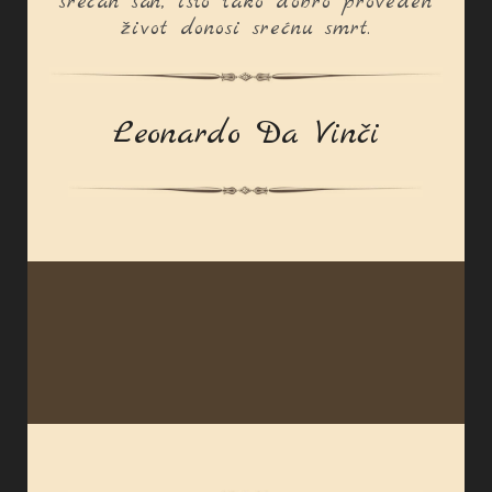
srećan san, isto tako dobro proveden
život donosi srećnu smrt.
Leonardo Da Vinči