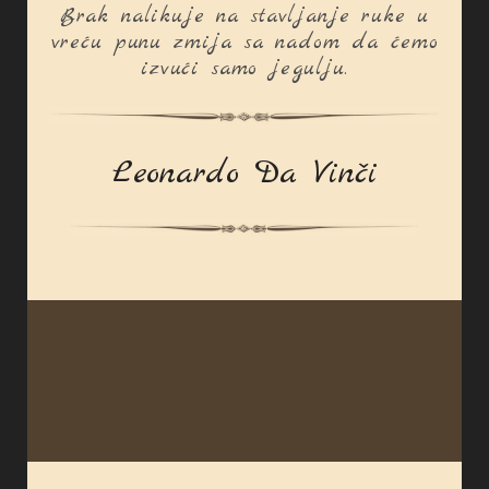
Brak nalikuje na stavljanje ruke u
vreću punu zmija sa nadom da ćemo
izvući samo jegulju.
Leonardo Da Vinči