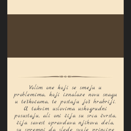
Volim one koji se smeju u
problemima, koji iznalaze novu snagu
u teškoćama, te postaju još hrabriji.
U takvim uslovima uskogrudni
posustaju, ali oni čija su srca čvrsta,
čija savest opravdava njihova dela,
su spremni da slede svoje principe