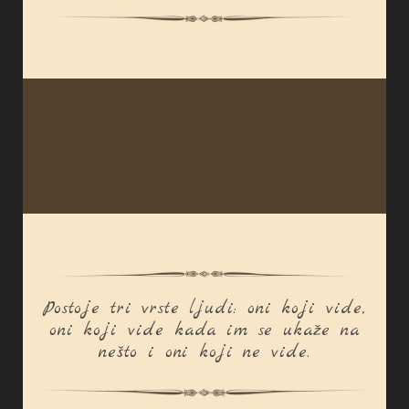
Postoje tri vrste ljudi: oni koji vide,
oni koji vide kada im se ukaže na
nešto i oni koji ne vide.