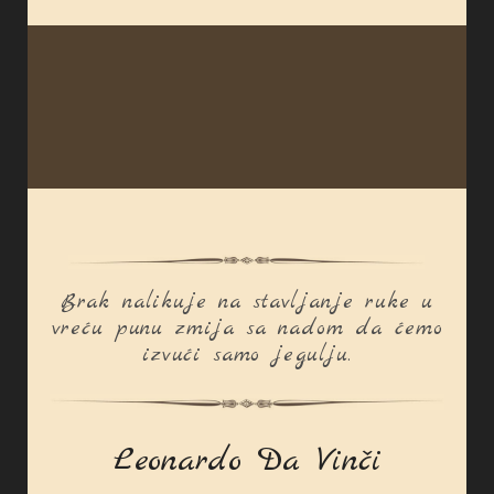
Brak nalikuje na stavljanje ruke u
vreću punu zmija sa nadom da ćemo
izvući samo jegulju.
Leonardo Da Vinči