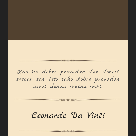
Kao što dobro proveden dan donosi
srećan san, isto tako dobro proveden
život donosi srećnu smrt.
Leonardo Da Vinči