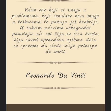
Volim one koji se smeju u
problemima, koji iznalaze novu snagu
u teškoćama, te postaju još hrabriji.
U takvim uslovima uskogrudni
posustaju, ali oni čija su srca čvrsta,
čija savest opravdava njihova dela,
su spremni da slede svoje principe
do smrti.
Leonardo Da Vinči