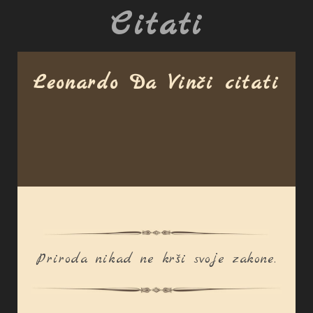
Citati
Leonardo Da Vinči citati
Priroda nikad ne krši svoje zakone.