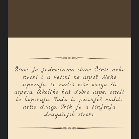
Život je jednostavna stvar. Činiš neke
stvari i u većini ne uspeš. Neke
uspevaju, te radiš više onoga što
uspeva. Ukoliko baš dobro uspe, ostali
te kopiraju. Tada ti počinješ raditi
nešto drugo. Trik je u činjenju
drugačijih stvari.