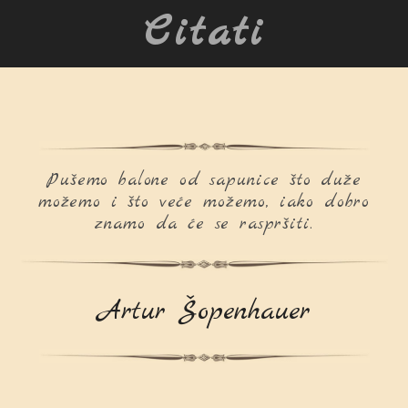
Citati
Pušemo balone od sapunice što duže
možemo i što veće možemo, iako dobro
znamo da će se raspršiti.
Artur Šopenhauer