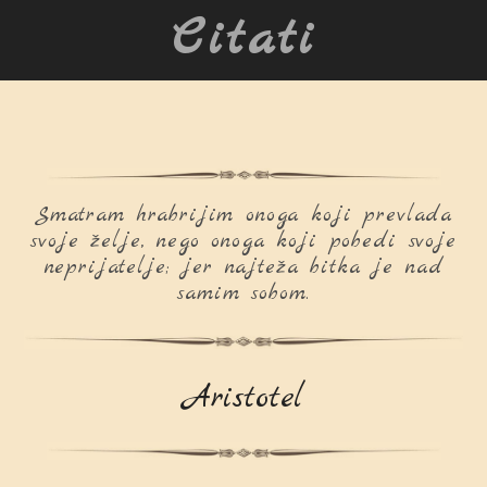
Citati
Smatram hrabrijim onoga koji prevlada
svoje želje, nego onoga koji pobedi svoje
neprijatelje; jer najteža bitka je nad
samim sobom.
Aristotel