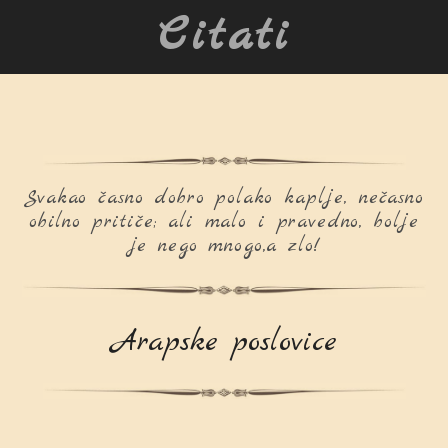
Citati
Svakao časno dobro polako kaplje, nečasno
obilno pritiče; ali malo i pravedno, bolje
je nego mnogo,a zlo!
Arapske poslovice