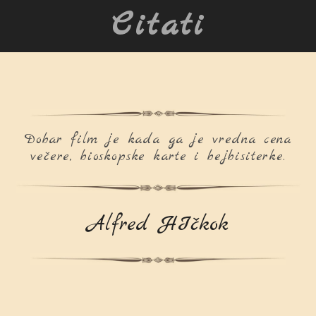
Citati
Dobar film je kada ga je vredna cena
večere, bioskopske karte i bejbisiterke.
Alfred HIčkok