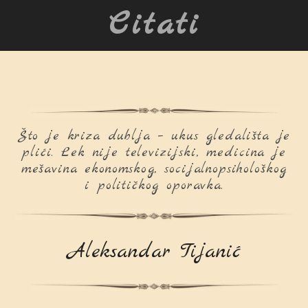
Citati
Što je kriza dublja – ukus gledališta je
plići. Lek nije televizijski, medicina je
mešavina ekonomskog, socijalnopsihološkog
i političkog oporavka.
Aleksandar Tijanić