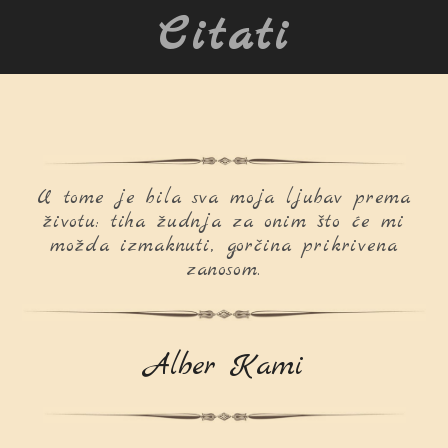
Citati
U tome je bila sva moja ljubav prema
životu: tiha žudnja za onim što će mi
možda izmaknuti, gorčina prikrivena
zanosom.
Alber Kami