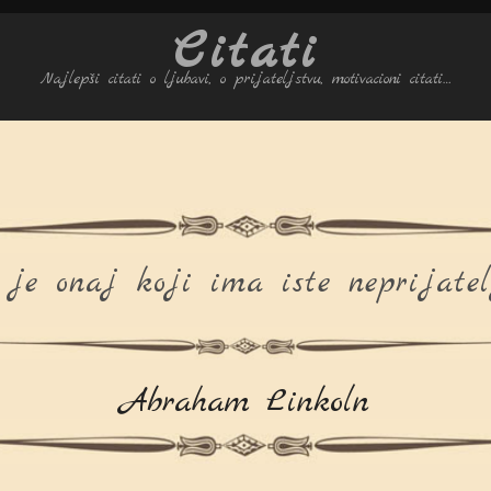
Citati
Najlepši citati o ljubavi, o prijateljstvu, motivacioni citati…
 je onaj koji ima iste neprijatel
Abraham Linkoln