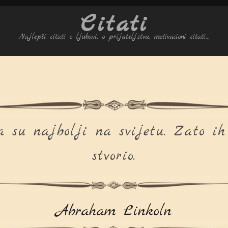
Citati
Najlepši citati o ljubavi, o prijateljstvu, motivacioni citati…
a su najbolji na svijetu. Zato ih
stvorio.
Abraham Linkoln